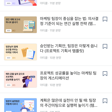
아티클 ·
11
분 분량
마케팅 팀장이 중심을 잡는 법: 의사결
정 기준이 되는 연간 실행 전략 (템플
릿 제공)
아티클 ·
11
분 분량
승인받는 기획안, 팀장은 이렇게 씁니
다 (프로젝트 기획서 템플릿)
아티클 ·
10
분 분량
프로젝트 성공률을 높이는 마케팅 팀
장의 게스티메이션
아티클 ·
10
분 분량
계획은 많은데 실천이 안 될 때: 팀장
의 주간미팅으로 실행력 높이기 (템플
릿)