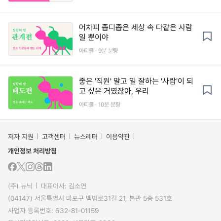
어차피 좁디좁은 세상 속 다같은 사람
일 뿐이야
아티클 · 9분 분량
좋은 '직원' 말고 일 잘하는 '사람'이 되
고 싶은 거였잖아, 우리
아티클 · 10분 분량
저자 지원
고객센터
뉴스레터
이용약관
개인정보 처리방침
(주) 뉴닉
대표이사: 김소연
(04147) 서울특별시 마포구 백범로31길 21, 본관 5층 531호
사업자 등록번호: 632-81-01159