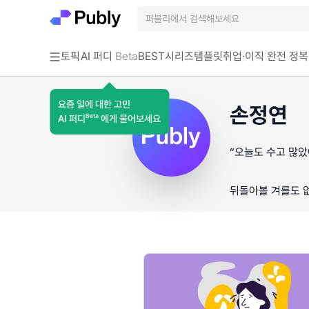
토픽
AI 퍼디
Beta
BEST
시리즈
템플릿
취업·이직 완전 정복
요즘 일에 대한 고민
손정연
Beta
AI 퍼디
에게 물어보세요
“오늘도 수고 많았
뒤돌아볼 겨를도 