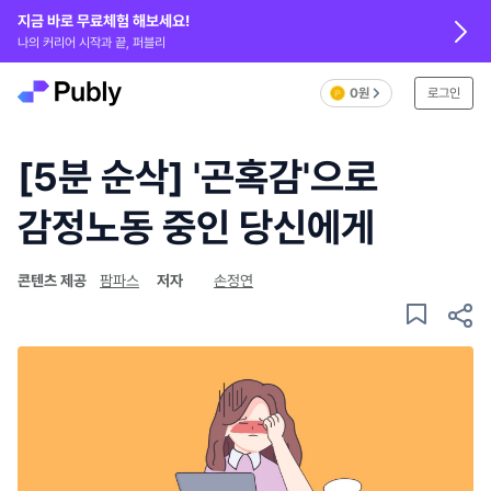
지금 바로 무료체험 해보세요!
나의 커리어 시작과 끝, 퍼블리
0원
로그인
[5분 순삭] '곤혹감'으로
감정노동 중인 당신에게
콘텐츠 제공
팜파스
저자
손정연