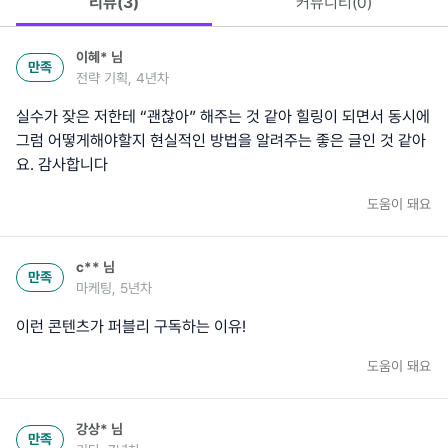
리뷰(
3
)
커뮤니티(
0
)
이혜*
님
만족
전략 기획, 4년차
실수가 잦은 저한테 “괜찮아” 해주는 것 같아 힐링이 되면서 동시에
그럼 어떻게해야할지 현실적인 방법을 알려주는 좋은 글인 것 같아
요. 감사합니다
도움이 돼요
c**
님
만족
마케팅, 5년차
이런 콘텐츠가 퍼블리 구독하는 이유!
도움이 돼요
강상*
님
만족