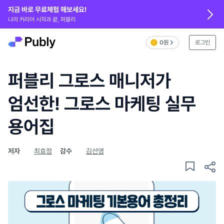
지금 바로 무료체험 해보세요!
나의 커리어 시작과 끝, 퍼블리
0원
로그인
퍼블리 그로스 매니저가
엄선한! 그로스 마케팅 실무
용어집
저자
최효정
감수
김선영