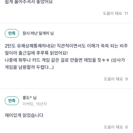
쉽게 풀어주셔서 좋았어요
도움이 돼요
11
만족
잠시 떠난 일개미
님
2탄도 유쾌상쾌통쾌하네요! 직관적이면서도 이해가 쏙쏙 되는 비주
얼이라 출근길에 후루룩 읽었어요!
나중에 화투나 카드 게임 같은 걸로 만들면 재밌을 듯ㅎㅎ (상사가
게임을 남용할까 두렵다...)
도움이 돼요
9
홍도*
님
만족
마케팅, 15년차
재미있게 읽었습니다
도움이 돼요
6