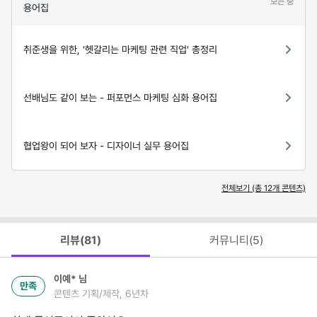
보는 중
용어집
취준생을 위한, '헷갈리는 마케팅 관련 직업' 총정리
선배님도 같이 보는 - 퍼포먼스 마케팅 심화 용어집
협업왕이 되어 보자 - 디자이너 실무 용어집
전체보기 (총
12
개 콘텐츠)
리뷰(
81
)
커뮤니티(
5
)
이예*
님
만족
콘텐츠 기획/제작, 6년차