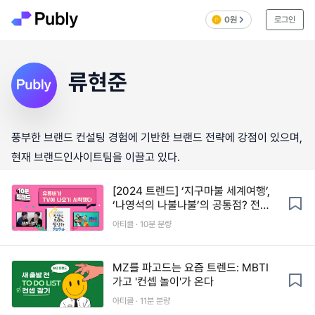
0원
로그인
류현준
풍부한 브랜드 컨설팅 경험에 기반한 브랜드 전략에 강점이 있으며,
현재 브랜드인사이트팀을 이끌고 있다.
[2024 트렌드] ‘지구마불 세계여행’,
‘나영석의 나불나불’의 공통점? 전통
미디어와 유튜브의 경계가 사라지다
아티클 · 10분 분량
MZ를 파고드는 요즘 트렌드: MBTI
가고 '컨셉 놀이'가 온다
아티클 · 11분 분량