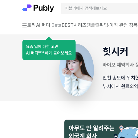
토픽
AI 퍼디
Beta
BEST
시리즈
템플릿
취업·이직 완전 정복
요즘 일에 대한 고민
힛시커
Beta
AI 퍼디
에게 물어보세요
바이오 제약회사 
인천 송도에 위치한 
부서에서 원료의약