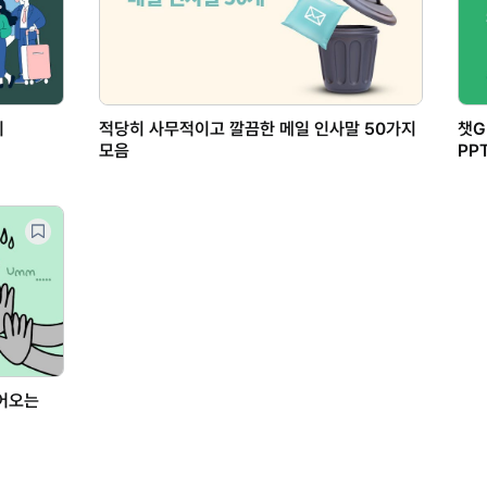
기
적당히 사무적이고 깔끔한 메일 인사말 50가지
챗G
모음
PP
얻어오는