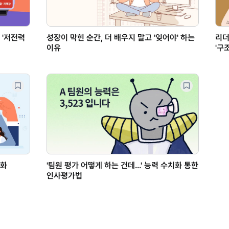
 '저전력
성장이 막힌 순간, 더 배우지 말고 '잊어야' 하는
리더
이유
'구
문화
'팀원 평가 어떻게 하는 건데...' 능력 수치화 통한
인사평가법