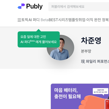
토픽
AI 퍼디
Beta
BEST
시리즈
템플릿
취업·이직 완전 정복
요즘 일에 대한 고민
차준영
Beta
AI 퍼디
에게 물어보세요
본부장
現 와일리 퍼포먼