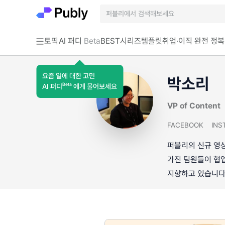
토픽
AI 퍼디
Beta
BEST
시리즈
템플릿
취업·이직 완전 정복
요즘 일에 대한 고민
박소리
Beta
AI 퍼디
에게 물어보세요
VP of Content
FACEBOOK
INS
퍼블리의 신규 영상
가진 팀원들이 협
지향하고 있습니다