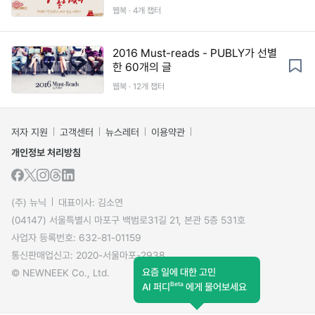
웹북 · 4개 챕터
2016 Must-reads - PUBLY가 선별
한 60개의 글
웹북 · 12개 챕터
저자 지원
고객센터
뉴스레터
이용약관
개인정보 처리방침
(주) 뉴닉
대표이사: 김소연
(04147) 서울특별시 마포구 백범로31길 21, 본관 5층 531호
사업자 등록번호: 632-81-01159
통신판매업신고: 2020-서울마포-2938
요즘 일에 대한 고민
© NEWNEEK Co., Ltd.
Beta
AI 퍼디
에게 물어보세요