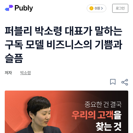
0원
로그인
퍼블리 박소령 대표가 말하는
구독 모델 비즈니스의 기쁨과
슬픔
저자
박소령