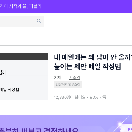
리어 시작과 끝, 퍼블리
내 메일에는 왜 답이 안 올까
높이는 제안 메일 작성법
저자
박소령
일잘러의 업무스킬
12,830명이 봤어요 • 90% 만족