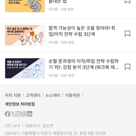
끝내는 법
아티클 · 11분 분량
합격 가능성이 높은 곳을 찾아라! 취
업/이직 전략 수립 3단계
아티클 · 14분 분량
순혈 문과생의 이직/취업 전략 수립하
기 1탄: 강점 분석 3단계 (워크북 제
공)
아티클 · 10분 분량
저자 지원
고객센터
뉴스레터
이용약관
개인정보 처리방침
(주) 뉴닉
대표이사: 김소연
(04147) 서울특별시 마포구 백범로31길 21, 본관 5층 531호