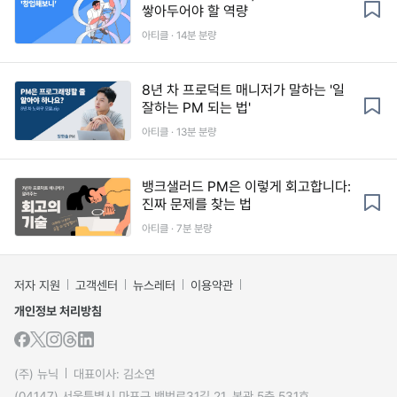
쌓아두어야 할 역량
아티클 · 14분 분량
8년 차 프로덕트 매니저가 말하는 '일
잘하는 PM 되는 법'
아티클 · 13분 분량
뱅크샐러드 PM은 이렇게 회고합니다:
진짜 문제를 찾는 법
아티클 · 7분 분량
저자 지원
고객센터
뉴스레터
이용약관
개인정보 처리방침
(주) 뉴닉
대표이사: 김소연
(04147) 서울특별시 마포구 백범로31길 21, 본관 5층 531호