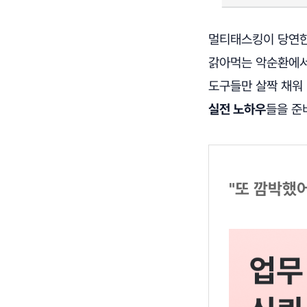
멀티태스킹이 당연한 
갉아먹는 악순환에서 
도구들만 살짝 채워
실전 노하우
들을 준
"또 깜박했어