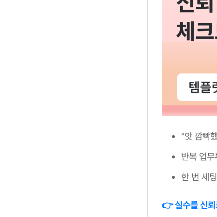
"앗 깜빡
반복 업무
한 번 세
👉 실수를 신