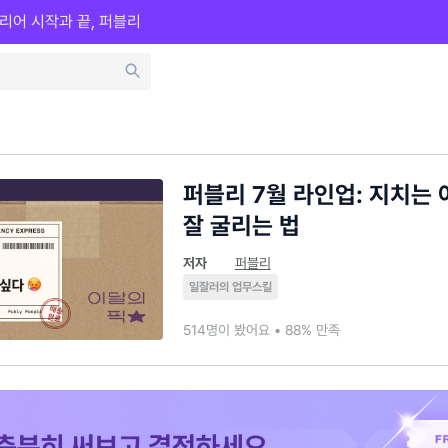
리어 시작과 끝, 퍼블리
퍼블리 7월 라인업: 지치는 여
잘 굴리는 법
저자
퍼블리
일잘러의 업무스킬
514명이 봤어요 • 88% 만족