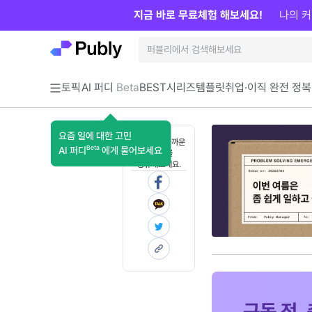
지금 바로 무료체험 해보세요!
나의 커
토픽
AI 퍼디
Beta
BEST
시리즈
템플릿
취업·이직 완전 정복
요즘 일에 대한 고민
혼자 보기 아까운
Beta
AI 퍼디
에게 물어보세요
콘텐츠를
공유해보세요.