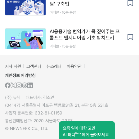
팀' 구축법
아티클 · 10분 분량
AI응용기술 번역가가 콕 짚어주는 프
롬프트 엔지니어링 기초 & 치트키
아티클 · 15분 분량
저자 지원
고객센터
뉴스레터
이용약관
개인정보 처리방침
(주) 뉴닉
대표이사: 김소연
(04147) 서울특별시 마포구 백범로31길 21, 본관 5층 531호
사업자 등록번호: 632-81-01159
통신판매업신고: 2020-서울마포-2938
요즘 일에 대한 고민
© NEWNEEK Co., Ltd.
Beta
AI 퍼디
에게 물어보세요