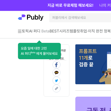
지금 바로 무료체험 해보세요!
나의 커
토픽
AI 퍼디
Beta
BEST
시리즈
템플릿
취업·이직 완전 정복
요즘 일에 대한 고민
혼자 보기 아까운
Beta
AI 퍼디
에게 물어보세요
콘텐츠를
공유해보세요.