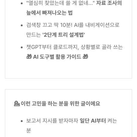
"열심히 찾았는데 쓸 게 없네..."
자료 조사의
늪에서 빠져나오는 법
검색창 끄고 딱 10분! AI를 내비게이션으로
만드는
'2단계 트리 설계법'
챗GPT부터 클로드까지, 상황별로 골라 쓰는
🎁 AI 도구별 활용 가이드 🎁
💁 이런 고민을 하는 분을 위한 글이에요
보고서 지시를 받자마자
일단 AI부터
켜는
분