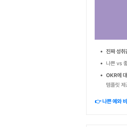
진짜 성취
나쁜 vs
OKR에 
템플릿 제공
👉 나쁜 예와 