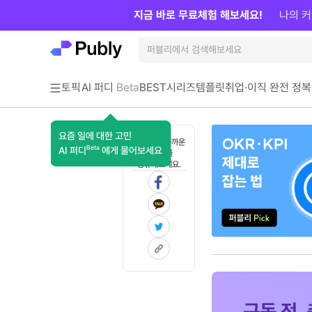
지금 바로 무료체험 해보세요!
나의 커
토픽
AI 퍼디
Beta
BEST
시리즈
템플릿
취업·이직 완전 정복
요즘 일에 대한 고민
혼자 보기 아까운
Beta
AI 퍼디
에게 물어보세요
콘텐츠를
공유해보세요.