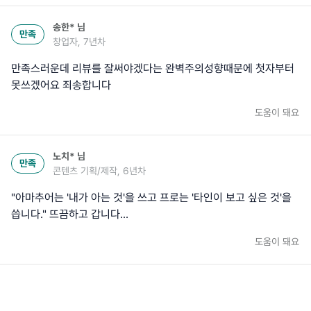
송한*
님
만족
창업자, 7년차
만족스러운데 리뷰를 잘써야겠다는 완벽주의성향때문에 첫자부터
못쓰겠어요 죄송합니다
도움이 돼요
노치*
님
만족
콘텐츠 기획/제작, 6년차
"아마추어는 '내가 아는 것'을 쓰고 프로는 '타인이 보고 싶은 것'을
씁니다." 뜨끔하고 갑니다...
도움이 돼요