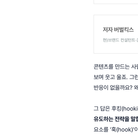
저자 버벌킥스
현)브랜드 컨설턴트·
콘텐츠를 만드는 사
보며 웃고 울죠. 그
반응이 없을까요? 
그 답은 후킹(hook
유도하는 전략을 말
요소를 '훅(hook)