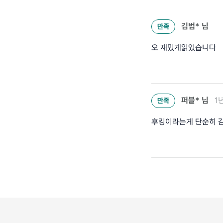
김범*
님
만족
오 재밌게읽었습니다
퍼블*
님
1
만족
후킹이라는게 단순히 감