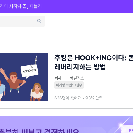
리어 시작과 끝, 퍼블리
후킹은 HOOK+ING이다:
레버리지하는 방법
저자
버벌킥스
마케팅 트렌드/실무
626명이 봤어요 • 93% 만족