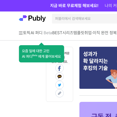
지금 바로 무료체험 해보세요!
나의 커
토픽
AI 퍼디
Beta
BEST
시리즈
템플릿
취업·이직 완전 정복
요즘 일에 대한 고민
혼자 보기 아까운
Beta
AI 퍼디
에게 물어보세요
콘텐츠를
공유해보세요.