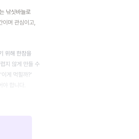
자는 낚싯바늘로
간이며 관심이고,
우기 위해 한참을
어렵지 않게 만들 수
'이게 먹힐까?'
어야 합니다.