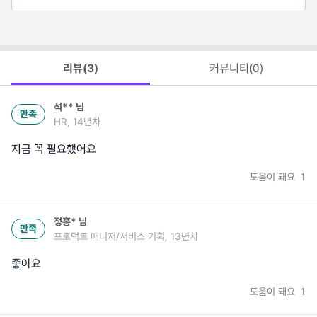
리뷰(
3
)
커뮤니티(
0
)
석**
님
만족
HR, 14년차
지금 꼭 필요했어요
도움이 돼요
1
정홍*
님
만족
프로덕트 매니저/서비스 기획, 13년차
좋아요
도움이 돼요
1