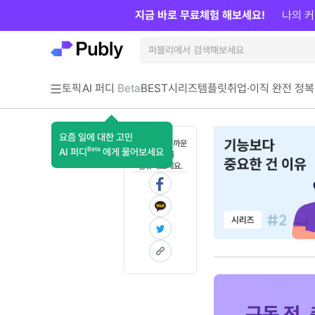
지금 바로 무료체험 해보세요!
나의 커
토픽
AI 퍼디
Beta
BEST
시리즈
템플릿
취업·이직 완전 정복
요즘 일에 대한 고민
혼자 보기 아까운
Beta
AI 퍼디
에게 물어보세요
콘텐츠를
공유해보세요.