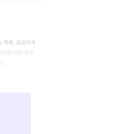
능 목록, 꼼꼼하게
하지만 이런 멋진
죠.