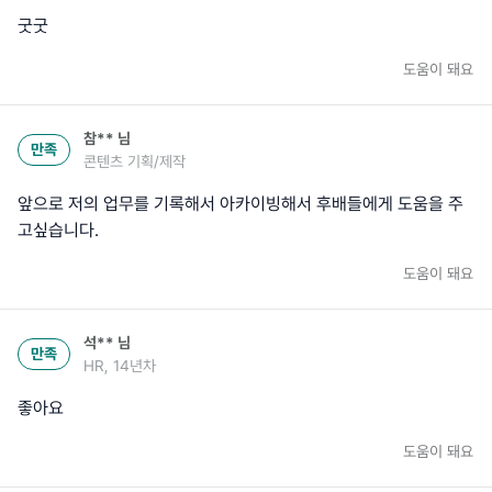
굿굿
도움이 돼요
참**
님
만족
콘텐츠 기획/제작
앞으로 저의 업무를 기록해서 아카이빙해서 후배들에게 도움을 주
고싶습니다.
도움이 돼요
석**
님
만족
HR, 14년차
좋아요
도움이 돼요