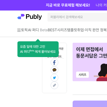
지금 바로 무료체험 해보세요!
나의 커
토픽
AI 퍼디
Beta
BEST
시리즈
템플릿
취업·이직 완전 정복
요즘 일에 대한 고민
혼자 보기 아까운
Beta
AI 퍼디
에게 물어보세요
콘텐츠를
공유해보세요.