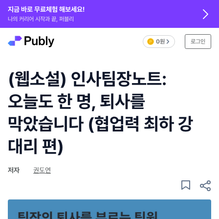
지금 바로 무료체험 해보세요!
나의 커리어 시작과 끝, 퍼블리
0원
로그인
(웹소설) 인사팀장노트:
오늘도 한 명, 퇴사를
막았습니다 (협업력 최하 강
대리 편)
저자
권도연