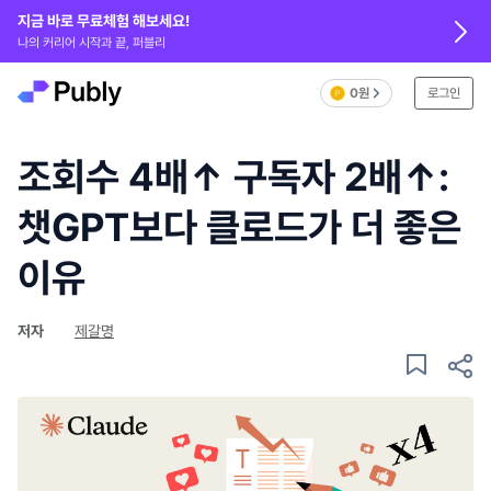
지금 바로 무료체험 해보세요!
나의 커리어 시작과 끝, 퍼블리
0원
로그인
조회수 4배↑ 구독자 2배↑:
챗GPT보다 클로드가 더 좋은
이유
저자
제갈명