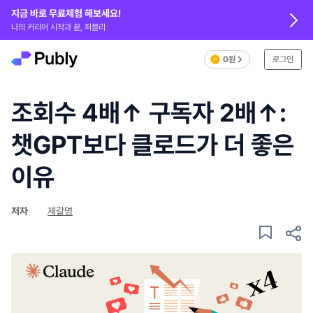
지금 바로 무료체험 해보세요!
나의 커리어 시작과 끝, 퍼블리
0원
로그인
조회수 4배↑ 구독자 2배↑:
챗GPT보다 클로드가 더 좋은
이유
저자
제갈명