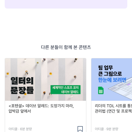
다른 분들이 함께 본 콘텐츠
<포텐셜> 데이브 알레드: 도망가지 마라,
리더의 TDL 시트를 통
압박감 앞에서
관리법 (연간 및 프로젝
아티클 · 6분 분량
아티클 · 9분 분량