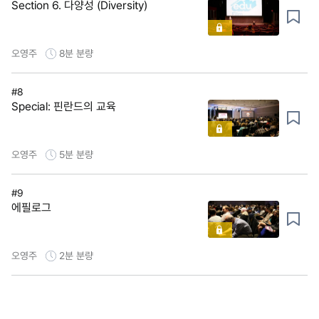
Section 6. 다양성 (Diversity)
오영주
8분
분량
#8
Special: 핀란드의 교육
오영주
5분
분량
#9
에필로그
오영주
2분
분량