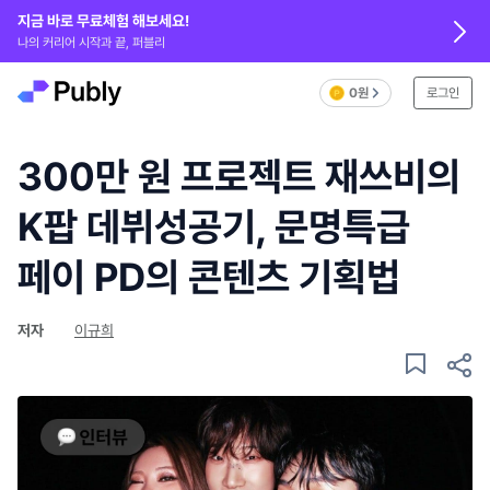
지금 바로 무료체험 해보세요!
나의 커리어 시작과 끝, 퍼블리
0원
로그인
300만 원 프로젝트 재쓰비의
K팝 데뷔성공기, 문명특급
페이 PD의 콘텐츠 기획법
저자
이규희