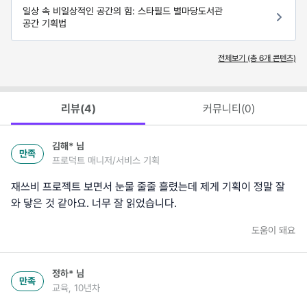
일상 속 비일상적인 공간의 힘: 스타필드 별마당도서관
공간 기획법
전체보기 (총
6
개 콘텐츠)
리뷰(
4
)
커뮤니티(
0
)
김해*
님
만족
프로덕트 매니저/서비스 기획
재쓰비 프로젝트 보면서 눈물 줄줄 흘렸는데 제게 기획이 정말 잘
와 닿은 것 같아요. 너무 잘 읽었습니다.
도움이 돼요
정하*
님
만족
교육, 10년차