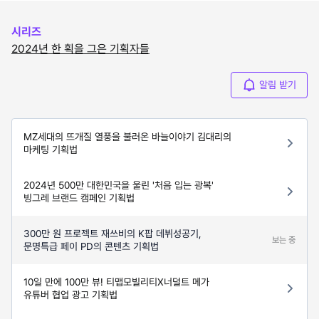
시리즈
2024년 한 획을 그은 기획자들
알림 받기
MZ세대의 뜨개질 열풍을 불러온 바늘이야기 김대리의
마케팅 기획법
2024년 500만 대한민국을 울린 '처음 입는 광복'
빙그레 브랜드 캠페인 기획법
300만 원 프로젝트 재쓰비의 K팝 데뷔성공기,
보는 중
문명특급 페이 PD의 콘텐츠 기획법
10일 만에 100만 뷰! 티맵모빌리티X너덜트 메가
유튜버 협업 광고 기획법