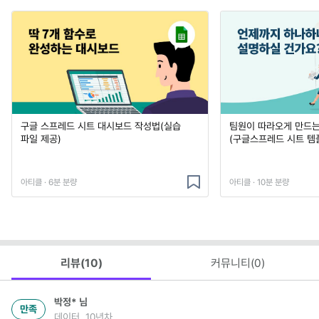
구글 스프레드 시트 대시보드 작성법(실습
팀원이 따라오게 만드는
파일 제공)
(구글스프레드 시트 템
아티클 · 6분 분량
아티클 · 10분 분량
리뷰(
10
)
커뮤니티(
0
)
박정*
님
만족
데이터, 10년차