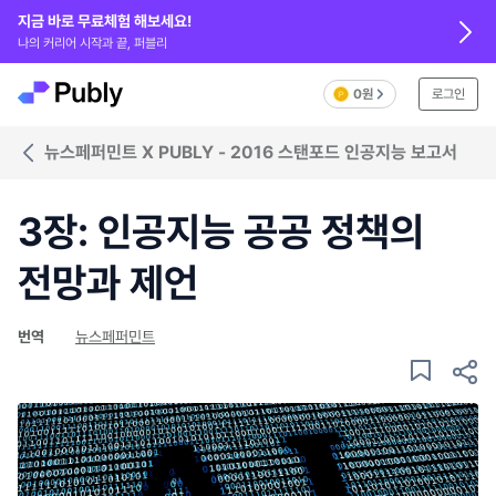
지금 바로 무료체험 해보세요!
나의 커리어 시작과 끝, 퍼블리
0원
로그인
뉴스페퍼민트 X PUBLY - 2016 스탠포드 인공지능 보고서
3장: 인공지능 공공 정책의
전망과 제언
번역
뉴스페퍼민트