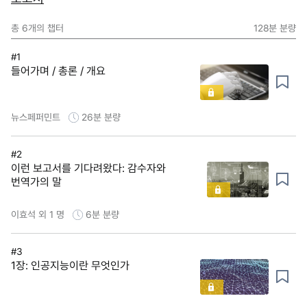
총
6
개의 챕터
128분
분량
#1
들어가며 / 총론 / 개요
뉴스페퍼민트
26분
분량
#2
이런 보고서를 기다려왔다: 감수자와
번역가의 말
이효석 외 1 명
6분
분량
#3
1장: 인공지능이란 무엇인가