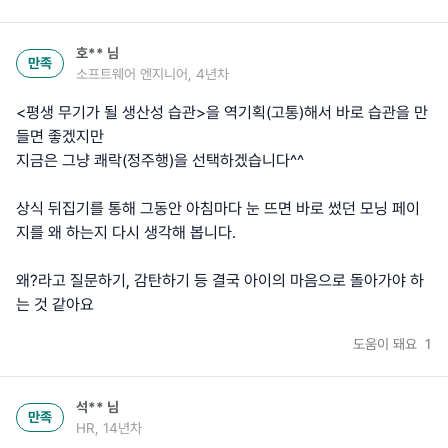
호**
님
만족
소프트웨어 엔지니어, 4년차
<평생 무기가 될 생산성 습관>을 역기획(고통)해서 바로 습관을 만
들면 좋겠지만
지금은 그냥 쾌락(정주행)을 선택하겠습니다^^
상식 뒤집기를 통해 그동안 아침마다 눈 뜨면 바로 썼던 모닝 페이
지를 왜 하는지 다시 생각해 봅니다.
왜?라고 질문하기, 감탄하기 등 결국 아이의 마음으로 돌아가야 하
는 것 같아요
도움이 돼요
1
석**
님
만족
HR, 14년차