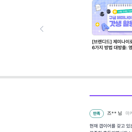
Previous
[브랜디드] 제미나이
6가지 방법 대방출: 
운동까지(루틴 템플릿
즈**
님
마
만족
현재 갭이어를 갖고 있는