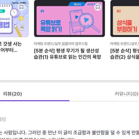
로 갓생 사는
마케팅 트렌드/실무,일잘러의 업무스킬
마케팅 트렌드/실무
영어부터
[5분 순삭] 평생 무기가 될 생산성
[5분 순삭] 
 제공)
습관(1) 유튜브로 읽는 인간의 욕망
습관(2) 상식
스파크
리뷰(
20
)
커뮤니티(
0
)
케팅
 사람입니다. 그러던 중 만난 이 글이 조급함과 불안함을 덜 수 있게 만들