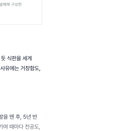
 발췌해 구성한
 듯 식판을 세게
 사유에는 거창함도,
 뗀 후, 5년 반
가며 때마다 전공도,