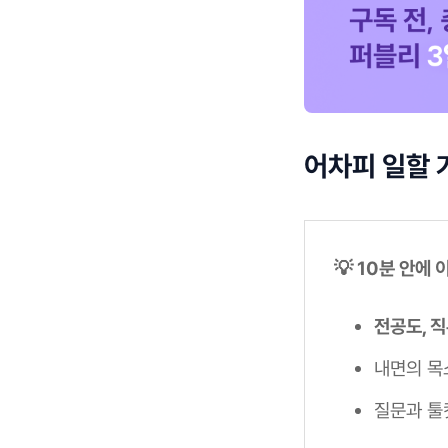
어차피 일할 
💡 10분 안에
전공도, 
내면의 목
질문과 툴