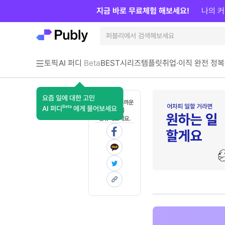
지금 바로 무료체험 해보세요!
나의 커
토픽
AI 퍼디
Beta
BEST
시리즈
템플릿
취업·이직 완전 정복
요즘 일에 대한 고민
혼자 보기 아까운
Beta
AI 퍼디
에게 물어보세요
콘텐츠를
공유해보세요.