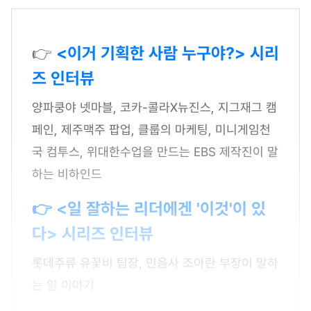
👉
<이거 기획한 사람 누구야?> 시리
즈 인터뷰
양파쿵야 넷마블, 코카-콜라X뉴진스, 지그재그 캠
페인, 제주맥주 팝업, 클룹의 마케팅, 미니게임천
국 컴투스, 위대한수업을 만드는 EBS 제작진이 말
하는 비하인드
👉 <일 잘하는 리더에겐 '이것'이 있
다> 시리즈 인터뷰
롯데주류 유꽃비 팀장, 민음사 조아란 부장이 말하
는 일 이야기