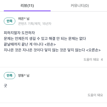
리뷰(
11
)
커뮤니티(
0
)
여은*
님
만족
콘텐츠 기획/제작, 15년차
피하지말자 도전하자
문제는 언제든지 생길 수 있고 해결 안 되는 문제는 없다
끝날때까지 끝난 게 아니다 <왼손>
지나온 것은 지나온 것이다 닿지 않는 것은 닿지 않는다 <오른손>
도움이 돼요
4
만족
양동*
님
굿
도움이 돼요