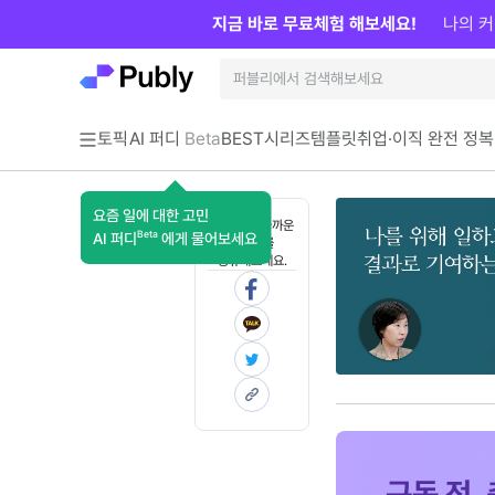
지금 바로 무료체험 해보세요!
나의 커
토픽
AI 퍼디
Beta
BEST
시리즈
템플릿
취업·이직 완전 정복
요즘 일에 대한 고민
혼자 보기 아까운
Beta
AI 퍼디
에게 물어보세요
콘텐츠를
공유해보세요.