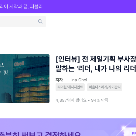
리어 시작과 끝, 퍼블리
[인터뷰] 전 제일기획 부사
말하는 '리더, 내가 나의 리더
저자
Ina Choi
리더십/매니지먼트
마음다스리기/자기관리
4,897명이 봤어요 • 94% 만족