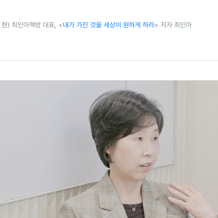
 현) 최인아책방 대표, <
내가 가진 것을 세상이 원하게 하라
> 저자 최인아