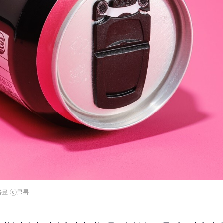
음료 ⓒ클룹