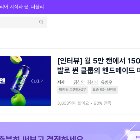
리어 시작과 끝, 퍼블리
[인터뷰] 월 5만 캔에서 15
발로 뛴 클룹의 핸드메이드
저자
김하연
김시내
유병우
마케팅 트렌드/실무
요즘 뜨는 브랜드
3,803명이 봤어요 • 90% 만족