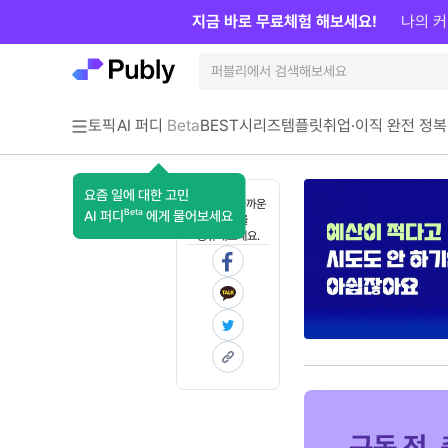
지금 바로 무료체험 해보세요!
나의 커
토픽
AI 퍼디
Beta
BEST
시리즈
템플릿
취업·이직 완전 정복
요즘 일에 대한 고민
혼자 보기 아까운
Beta
AI 퍼디
에게 물어보세요
콘텐츠를
공유해보세요.