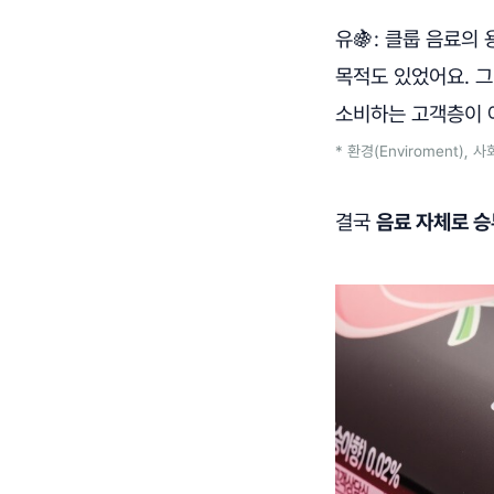
유🍇: 클룹 음료의
목적도 있었어요. 그
소비하는 고객층이 
* 환경(Enviroment),
결국
음료 자체로 승