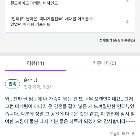
핸드메이드 마케팅 비하인드
[인터뷰] 돌아온 '미니게임천국', 세대를 아우를 수
있었던 마케팅 키포인트
전체보기 (총
8
개 콘텐츠)
리뷰(
11
)
커뮤니티(
0
)
윤**
님
만족
전략 기획, 3년차
와,, 진짜 글 읽는데 내 가슴이 뛰는 건 또 너무 오랜만이네요.. 그저
그런 마케팅이 아니라 온 영혼을 갈아 넣은 게 느껴질만한 인터뷰였
습니다. 덕분에 정말 그 공간에 다녀온 것만 같고, 이 협업에 잠시 참
여한 느낌이 물씬 나서 기분 좋은 하루가 되겠어요! 감사합니다~~~
도움이 돼요
6