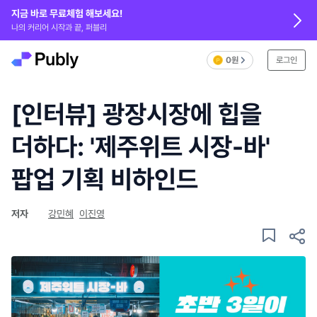
지금 바로 무료체험 해보세요!
나의 커리어 시작과 끝, 퍼블리
0원
로그인
[인터뷰] 광장시장에 힙을
더하다: '제주위트 시장-바'
팝업 기획 비하인드
저자
강민혜
이진영