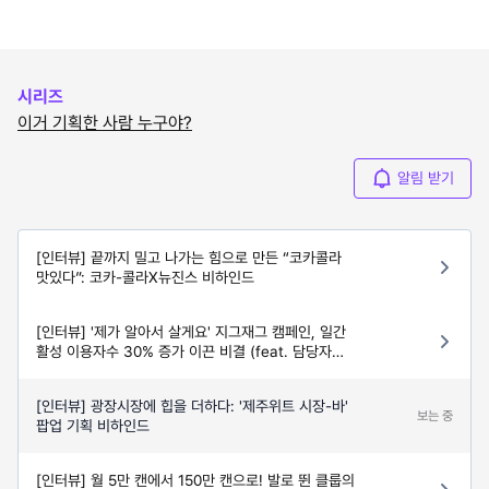
시리즈
이거 기획한 사람 누구야?
알림 받기
[인터뷰] 끝까지 밀고 나가는 힘으로 만든 “코카콜라
맛있다”: 코카-콜라X뉴진스 비하인드
[인터뷰] '제가 알아서 살게요' 지그재그 캠페인, 일간
활성 이용자수 30% 증가 이끈 비결 (feat. 담당자
인터뷰)
[인터뷰] 광장시장에 힙을 더하다: '제주위트 시장-바'
보는 중
팝업 기획 비하인드
[인터뷰] 월 5만 캔에서 150만 캔으로! 발로 뛴 클룹의