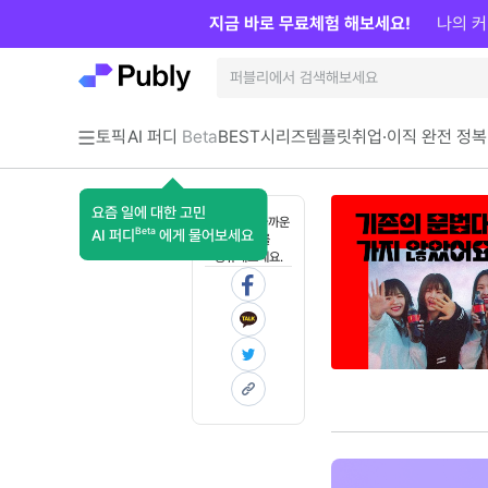
지금 바로 무료체험 해보세요!
나의 커
토픽
AI 퍼디
Beta
BEST
시리즈
템플릿
취업·이직 완전 정복
요즘 일에 대한 고민
혼자 보기 아까운
Beta
AI 퍼디
에게 물어보세요
콘텐츠를
공유해보세요.