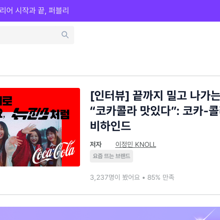
리어 시작과 끝, 퍼블리
[인터뷰] 끝까지 밀고 나가
“코카콜라 맛있다”: 코카-
비하인드
저자
이정민 KNOLL
요즘 뜨는 브랜드
3,237명이 봤어요 • 85% 만족