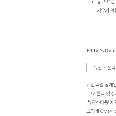
광고 11
키우기 위
Editor's Co
'뉴진스 신곡
지난 4월 공개
"코카콜라 맛있
'뉴진스다움'이
그렇게 CM송 <