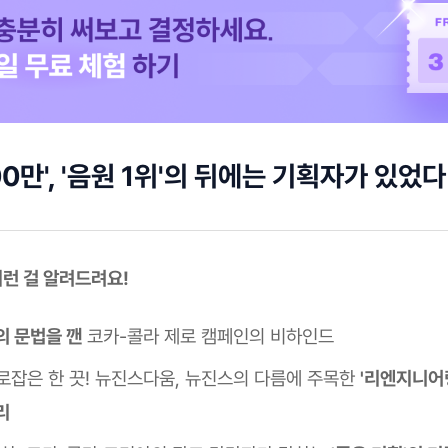
500만', '음원 1위'의 뒤에는 기획자가 있었다
 이런 걸 알려드려요!
의 문법을 깬
코카-콜라 제로 캠페인의 비하인드
로잡은 한 끗! 뉴진스다움, 뉴진스의 다름에 주목한
'리엔지니어
리