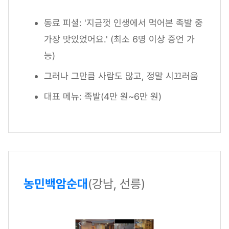
동료 피셜: '지금껏 인생에서 먹어본 족발 중
가장 맛있었어요.' (최소 6명 이상 증언 가
능)
그러나 그만큼 사람도 많고, 정말 시끄러움
대표 메뉴: 족발(4만 원~6만 원)
농민백암순대
(강남, 선릉)