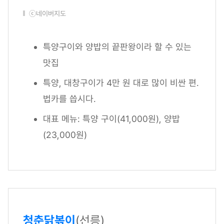
ⓒ네이버지도
특양구이와 양밥의 끝판왕이라 할 수 있는
맛집
특양, 대창구이가 4만 원 대로 많이 비싼 편.
법카를 씁시다.
대표 메뉴: 특양 구이(41,000원), 양밥
(23,000원)
청춘닭볶이
(선릉)