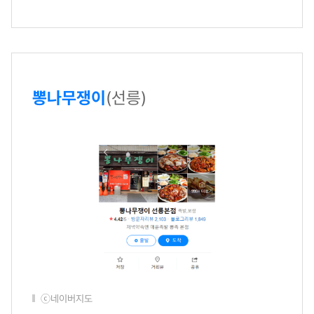
뽕나무쟁이
(선릉)
ⓒ네이버지도