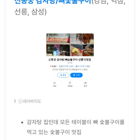
신동궁 감자탕/뼈숯불구이
(강남, 역삼,
선릉, 삼성)
ⓒ네이버지도
감자탕 집인데 모든 테이블이 뼈 숯불구이를
먹고 있는 숯불구이 맛집