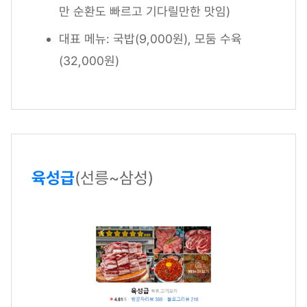
만 순환도 빠르고 기다릴만한 맛임)
대표 메뉴: 국밥(9,000원), 모둠 수육
(32,000원)
육성급
(선릉~삼성)