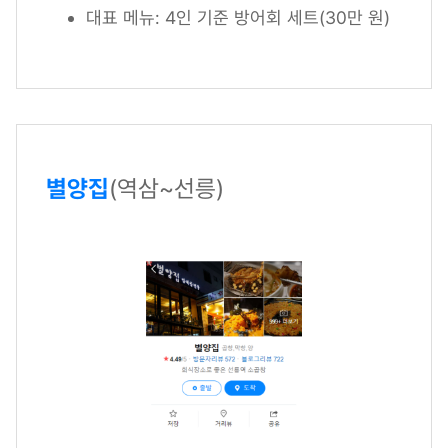
대표 메뉴: 4인 기준 방어회 세트(30만 원)
별양집
(역삼~선릉)