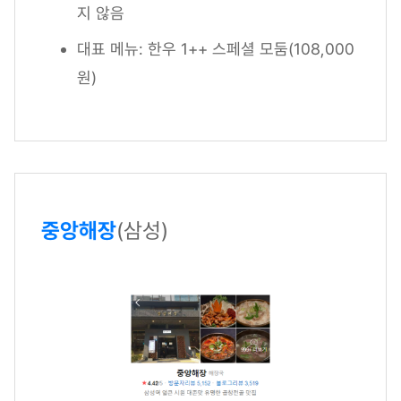
지 않음
대표 메뉴: 한우 1++ 스페셜 모둠(108,000
원)
중앙해장
(삼성)