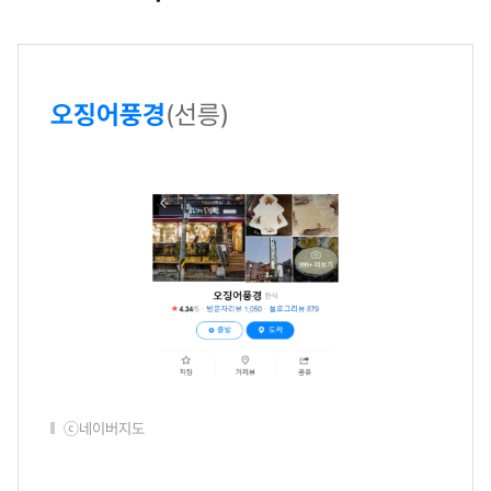
오징어풍경
(선릉)
ⓒ네이버지도