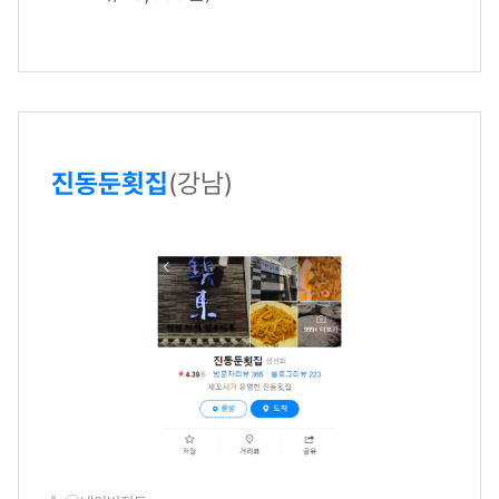
진동둔횟집
(강남)