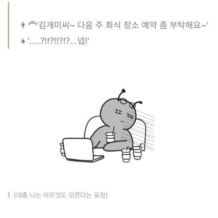
👨‍🦰'김개미씨~ 다음 주 회식 장소 예약 좀 부탁해요~'
👧'.....?!!?!!?!?...넵!'
(대충 나는 아무것도 모른다는 표정)