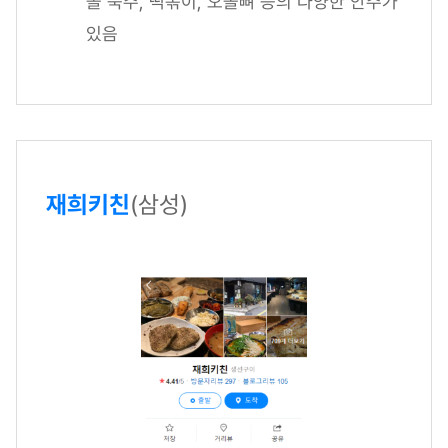
돌 숙주, 떡볶이, 오돌뼈 등의 다양한 안주가
있음
재희키친
(삼성)