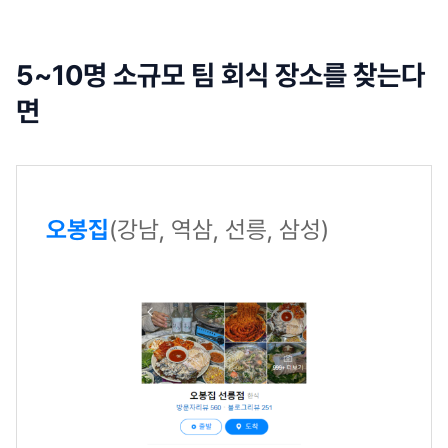
5~10명 소규모 팀 회식 장소를 찾는다
면
오봉집
(강남, 역삼, 선릉, 삼성)