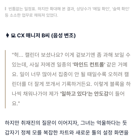
빈틈없는 일정표. 하지만 확대해 본 결과, 상당수가 '메일 확인', '슬랙 확인'
등 소소한 업무로 채워져 있었다.
👩‍💻 CX 매니저 B씨 (음성 변조)
"헉... 캘린더 보셨나요? 이게 겉보기엔 좀 과해 보일 수
있는데, 사실 저에겐 일종의
'마인드 컨트롤'
같은 거예
요. 일이 너무 많아서 집중이 안 될 때일수록 오히려 캘
린더를 더 잘게 쪼개서 기록하거든요. 이렇게 블록을 하
나씩 채워나가야 제가
'일하고 있다'는 안도감
이 들어
요."
하지만 취재진의 질문이 이어지자, 그녀는 억울하다는 듯
갑자기 정체 모를 복잡한 차트와 새로운 툴의 설정 화면을