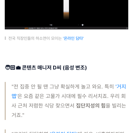
전국 직장인들의 하소연이 모이는
'온라인 담타'
🧑🏻‍💼 콘텐츠 매니저 D씨 (음성 변조)
"전 집중 안 될 땐 그냥 확실하게 놀고 와요. 특히
'거지
맵'
은 요즘 같은 고물가 시대에 필수 리서치죠. 우리 회
사 근처 저렴한 식당 찾으면서
집단지성의 힘
을 빌리는
거죠."