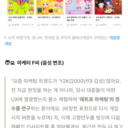
슈의 라면가게, 쥬니버, 한게임 등 추억의 플래시게임이 모여있는
'개끌잼
게임'
🧑‍💻 마케터 F씨 (음성 변조)
"요즘 마케팅 트렌드가 'Y2K(2000년대 감성)'잖아요.
전 지금 딴짓을 하는 게 아니라, 당시 대중들이 어떤
UX에 열광했는지 몸소 체험하며
'레트로 마케팅'의 정
수를 연구
하는 중이에요. (비장한 표정으로 다시 게임
시작 버튼을 누르며) 자, 이제 고향만두를 빚으며 다음
캠페인 인사이트를 좀 얻어볼게요. 퇴근은 만두 다 빚고