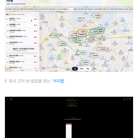
회사 근처 싼 밥집을 찾는 '
거지맵'