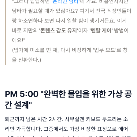
"그러다 답답하면
'온라인 담타'
에 가요. 비흡연자지만
담타가 필요할 때가 있잖아요? 여기서 전국 직장인들이
랑 하소연하다 보면 다시 일할 힘이 생기거든요. 이게
바로 저만의
'콘텐츠 감도 유지'
이자
'멘탈 케어'
방법이
에요!"
(입가에 미소를 띤 채, 다시 비장하게 '업무 모드'로 창
을 전환한다.)
PM 5:00 "완벽한 몰입을 위한 가상 공
간 설계"
퇴근까지 남은 시간 2시간. 사무실엔 키보드 두드리는 소
리만 가득합니다. 그중에서도 가장 비장한 표정으로 에어