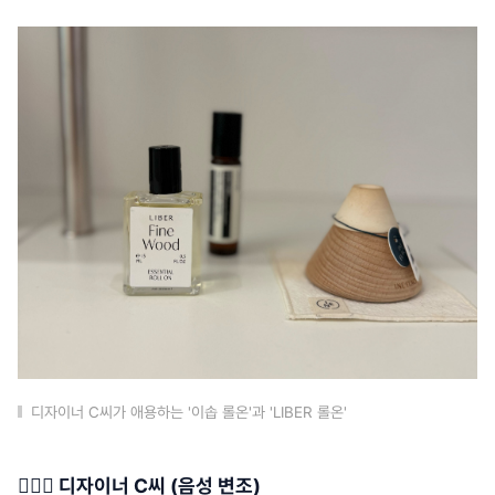
디자이너 C씨가 애용하는 '이솝 롤온'과 'LIBER 롤온'
🙋🏻‍♀️ 디자이너 C씨 (음성 변조)