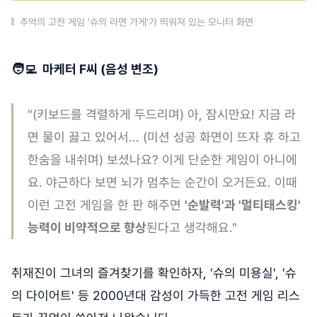
추억의 고전 게임 '슈의 라면 가게'가 띄워져 있는 모니터 화면
🧑‍💻 마케터 F씨 (음성 변조)
"(키보드를 격렬하게 두드리며) 아, 잠시만요! 지금 라
면 물이 끓고 있어서... (미션 성공 화면이 뜨자 휴 하고
한숨을 내쉬며) 보셨나요? 이게 단순한 게임이 아니에
요. 야근하다 보면 뇌가 멈추는 순간이 오거든요. 이때
이런 고전 게임을 한 판 해주면
'순발력'과 '멀티태스킹'
능력이 비약적으로 향상
된다고 생각해요."
취재진이 그녀의 즐겨찾기를 확인하자, '슈의 미용실', '슈
의 다이어트' 등 2000년대 감성이 가득한 고전 게임 리스