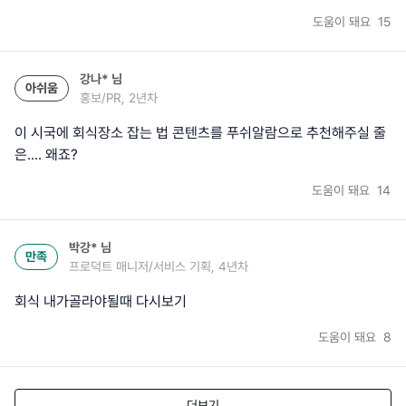
도움이 돼요
15
강나*
님
아쉬움
홍보/PR, 2년차
이 시국에 회식장소 잡는 법 콘텐츠를 푸쉬알람으로 추천해주실 줄
은.... 왜죠?
도움이 돼요
14
박강*
님
만족
프로덕트 매니저/서비스 기획, 4년차
회식 내가골라야될때 다시보기
도움이 돼요
8
더보기