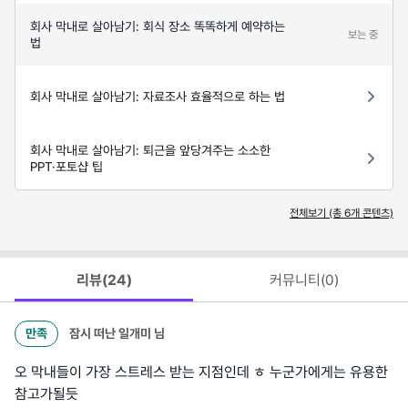
회사 막내로 살아남기: 회식 장소 똑똑하게 예약하는
보는 중
법
회사 막내로 살아남기: 자료조사 효율적으로 하는 법
회사 막내로 살아남기: 퇴근을 앞당겨주는 소소한
PPT·포토샵 팁
전체보기 (총
6
개 콘텐츠)
리뷰(
24
)
커뮤니티(
0
)
만족
잠시 떠난 일개미
님
오 막내들이 가장 스트레스 받는 지점인데 ㅎ 누군가에게는 유용한
참고가될듯