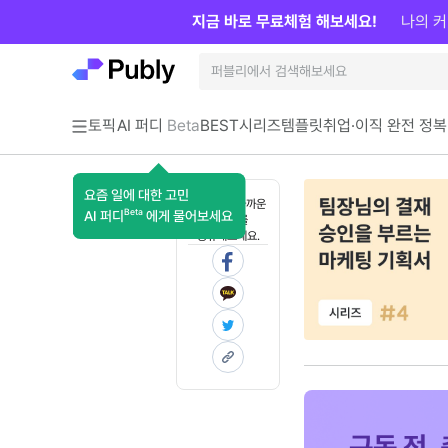
지금 바로 무료체험 해보세요!
나의 커
토픽
AI 퍼디
Beta
BEST
시리즈
템플릿
취업·이직 완전 정복
요즘 일에 대한 고민
혼자 보기 아까운
Beta
AI 퍼디
에게 물어보세요
콘텐츠를
공유해보세요.