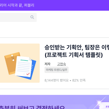
리어 시작과 끝, 퍼블리
승인받는 기획안, 팀장은 이
(프로젝트 기획서 템플릿)
저자
고현숙
마케팅 트렌드/실무
8,144명이 봤어요 • 82% 만족