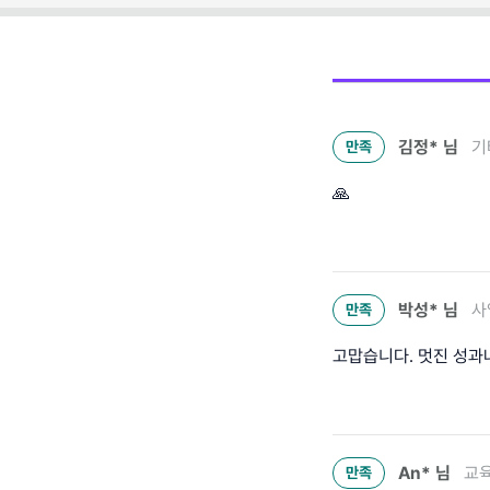
김정*
님
기
만족
🙏
박성*
님
사
만족
고맙습니다. 멋진 성과나
An*
님
교육
만족