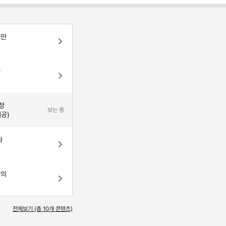
 만
간
정
보는 중
제공)
다
장의
전체보기 (총
10
개 콘텐츠)