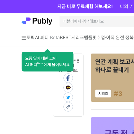
지금 바로 무료체험 해보세요!
나의 커
토픽
AI 퍼디
Beta
BEST
시리즈
템플릿
취업·이직 완전 정복
요즘 일에 대한 고민
혼자 보기 아까운
Beta
AI 퍼디
에게 물어보세요
콘텐츠를
공유해보세요.