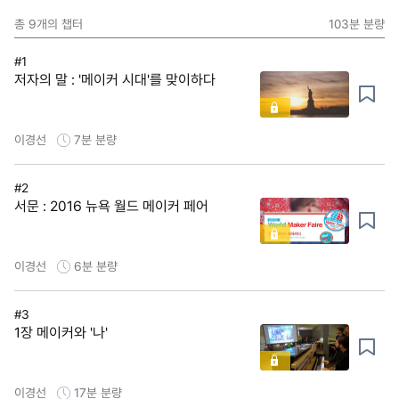
총
9
개의 챕터
103분
분량
#1
저자의 말 : '메이커 시대'를 맞이하다
이경선
7분
분량
#2
서문 : 2016 뉴욕 월드 메이커 페어
이경선
6분
분량
#3
1장 메이커와 '나'
이경선
17분
분량