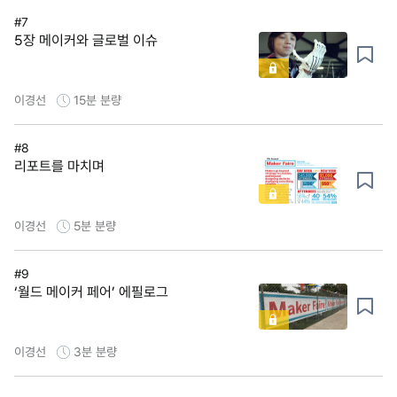
#7
5장 메이커와 글로벌 이슈
이경선
15분
분량
#8
리포트를 마치며
이경선
5분
분량
#9
‘월드 메이커 페어’ 에필로그
이경선
3분
분량