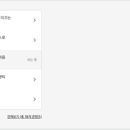
 이끄는
스로
마음
보는 중
맨틱
전체보기 (총
18
개 콘텐츠)