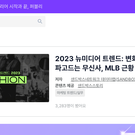
리어 시작과 끝, 퍼블리
2023 뉴미디어 트렌드: 변
파고드는 무신사, MLB 근황
저자
샌드박스네트워크 데이터랩(SANDBOX D
콘텐츠 제공
샌드박스스토리
마케팅 트렌드/실무
3,283명이 봤어요