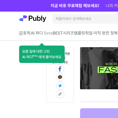
지금 바로 무료체험 해보세요!
나의 커
토픽
AI 퍼디
Beta
BEST
시리즈
템플릿
취업·이직 완전 정복
요즘 일에 대한 고민
혼자 보기 아까운
Beta
AI 퍼디
에게 물어보세요
콘텐츠를
공유해보세요.