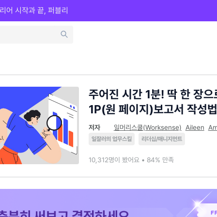
리어 시작과 끝, 퍼블리
주어진 시간 1분! 딱 한 장
1P(원 페이지)보고서 작성
저자
일머리스쿨(Worksense)
Aileen
A
일잘러의 업무스킬
리더십/매니지먼트
10,312명이 봤어요 • 84% 만족