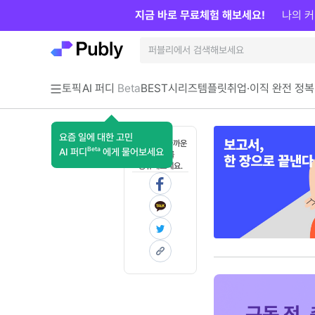
지금 바로 무료체험 해보세요!
나의 커
토픽
AI 퍼디
Beta
BEST
시리즈
템플릿
취업·이직 완전 정복
요즘 일에 대한 고민
혼자 보기 아까운
Beta
AI 퍼디
에게 물어보세요
콘텐츠를
공유해보세요.