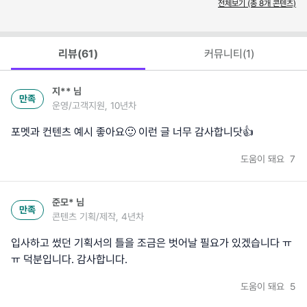
전체보기 (총
8
개 콘텐츠)
리뷰(
61
)
커뮤니티(
1
)
지**
님
만족
운영/고객지원, 10년차
포멧과 컨텐츠 예시 좋아요🙂 이런 글 너무 감사합니닷👍
도움이 돼요
7
준모*
님
만족
콘텐츠 기획/제작, 4년차
입사하고 썼던 기획서의 틀을 조금은 벗어날 필요가 있겠습니다 ㅠ
ㅠ 덕분입니다. 감사합니다.
도움이 돼요
5