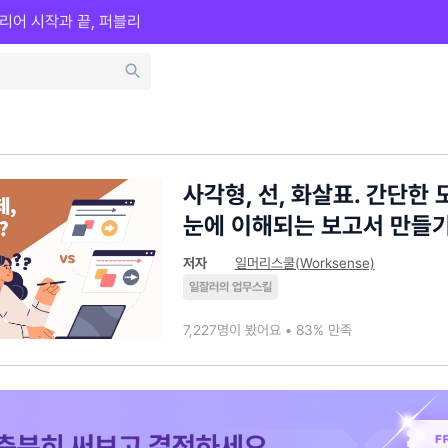
리어 시작과 끝, 퍼블리
사각형, 선, 화살표. 간단한
눈에 이해되는 보고서 만들
저자
일머리스쿨(Worksense)
일잘러의 업무스킬
7,227명이 봤어요 • 83% 만족