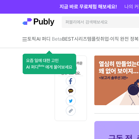
지금 바로 무료체험 해보세요!
나의 커
토픽
AI 퍼디
Beta
BEST
시리즈
템플릿
취업·이직 완전 정복
요즘 일에 대한 고민
혼자 보기 아까운
Beta
AI 퍼디
에게 물어보세요
콘텐츠를
공유해보세요.